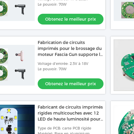
Le pouvoir: 70W
Obtenez le meilleur prix
Fabrication de circuits
imprimés pour le brossage du
moteur Fascia Gun supporte le
contrôle des ondes carrées
Voltage d'entrée: 2.5V à 18V
inductives non inductives
Le pouvoir: 70W
Obtenez le meilleur prix
Fabricant de circuits imprimés
rigides multicouches avec 12
LED de haute luminosité pour
la lecture de la lumière de
Type de PCB: carte PCB rigide
voiture
Matériel: Base en aluminium