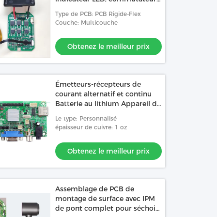
et fonction de déclenchement
Type de PCB: PCB Rigide-Flex
Couche: Multicouche
Obtenez le meilleur prix
Émetteurs-récepteurs de
courant alternatif et continu
Batterie au lithium Appareil de
stockage d'énergie portable
Le type: Personnalisé
PCBA Fabricant de circuits
épaisseur de cuivre: 1 oz
imprimés électroniques
Obtenez le meilleur prix
Assemblage de PCB de
montage de surface avec IPM
de pont complet pour séchoir