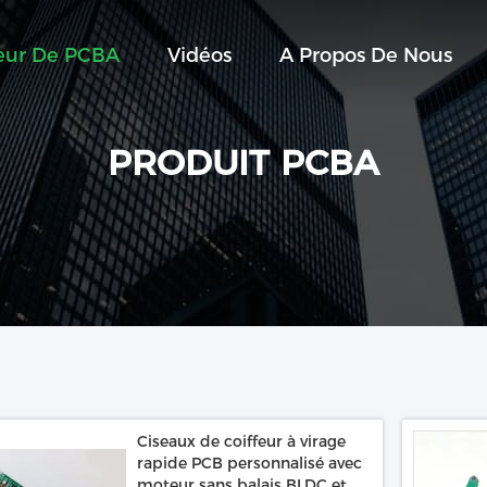
seur De PCBA
Vidéos
A Propos De Nous
PRODUIT PCBA
Ciseaux de coiffeur à virage
rapide PCB personnalisé avec
moteur sans balais BLDC et