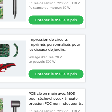
à cheveux avec FOC non
Entrée de tension: 220 V ou 110 V
inducteur à haute pression à
Puissance du moteur: 60 W
grande vitesse
Obtenez le meilleur prix
Impression de circuits
imprimés personnalisés pour
les ciseaux de jardin
électriques
Voltage d'entrée: 20 V
Le pouvoir: 300 W
Obtenez le meilleur prix
PCB clé en main avec MOS
pour sèche-cheveux à haute
pression FOC non inducteur à
grande vitesse
Entrée de tension: 220 V ou 110 V