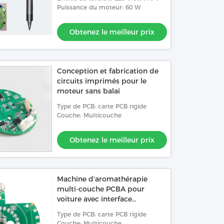
Puissance du moteur: 60 W
Obtenez le meilleur prix
Conception et fabrication de
circuits imprimés pour le
moteur sans balai
Type de PCB: carte PCB rigide
Couche: Multicouche
Obtenez le meilleur prix
Machine d'aromathérapie
multi-couche PCBA pour
voiture avec interface
d'indicateur LED de type C et
Type de PCB: carte PCB rigide
fonction anti-retournement
Couche: Multicouche