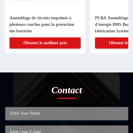
Assemblage de circuits imprimés à
PCBA Assemblage O
plusieurs couches pour la protection
d'énergie BMS Boa
des batteries
fabrication Système 
l'alimentation électri
Obtenez le meilleur prix
Obtenez le me
Contact