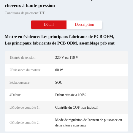
cheveux à haute pression
Conditions de paiement: T/T
Détail
Description
Mettre en évidence:
Les principaux fabricants de PCB OEM
,
Les principaux fabricants de PCB ODM
,
assemblage pcb smt
1Entrée de tension:
220 V ou 110 V
2Puissance du moteur:
60 W
3éclaboussure:
SOC
4Début:
Début réussie à 100%
5Mode de contrôle 1:
Contrôle du COF non inductif
Mode de régulation de l'anneau de puissance ou
6Mode de contrôle 2:
de la vitesse constante