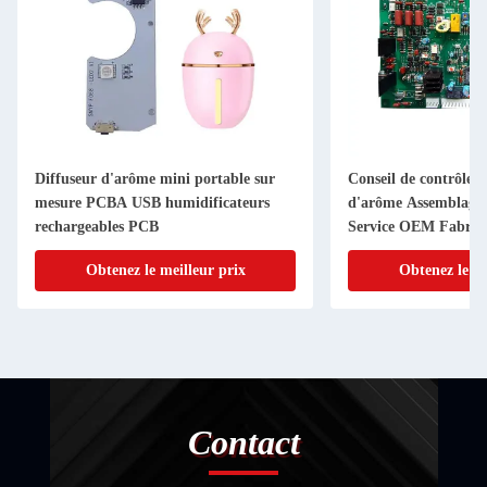
Diffuseur d'arôme mini portable sur
Conseil de contrôle d
mesure PCBA USB humidificateurs
d'arôme Assemblag
rechargeables PCB
Service OEM Fabrica
moins cher
Obtenez le meilleur prix
Obtenez le me
Contact