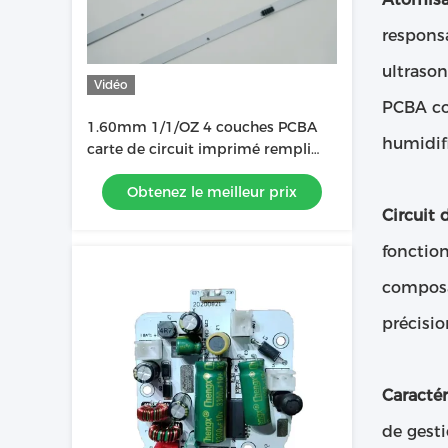
responsa
ultrason
Vidéo
PCBA con
1.60mm 1/1/OZ 4 couches PCBA
humidifi
carte de circuit imprimé rempli
d'encre utilisé dans la barre
Obtenez le meilleur prix
lumineuse LED
Circuit 
fonctio
composa
précisio
Caractér
de gesti