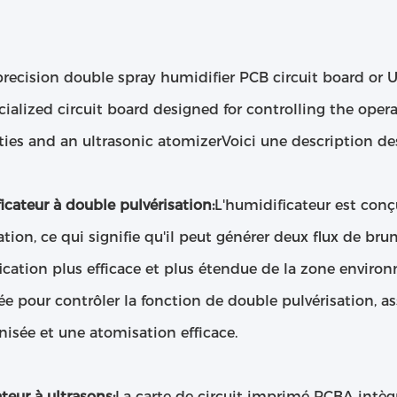
recision double spray humidifier PCB circuit board or 
cialized circuit board designed for controlling the oper
ties and an ultrasonic atomizerVoici une description de
cateur à double pulvérisation:
L'humidificateur est conç
ation, ce qui signifie qu'il peut générer deux flux de 
cation plus efficace et plus étendue de la zone enviro
e pour contrôler la fonction de double pulvérisation, a
isée et une atomisation efficace.
eur à ultrasons:
La carte de circuit imprimé PCBA intègr