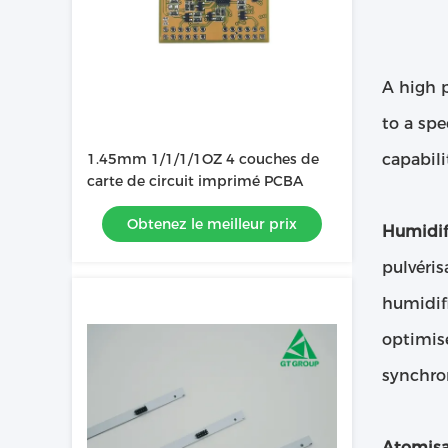
A high p
to a spe
1.45mm 1/1/1/1OZ 4 couches de
capabili
carte de circuit imprimé PCBA
Obtenez le meilleur prix
Humidifi
pulvéris
humidifi
optimisé
synchron
Atomisat