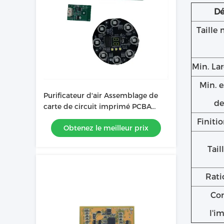
Dé
Taille
Min. Lar
Min. 
Purificateur d'air Assemblage de
de
carte de circuit imprimé PCBA
électronique personnalisé de haute
Finiti
Obtenez le meilleur prix
qualité
Tail
Rati
Con
l'i