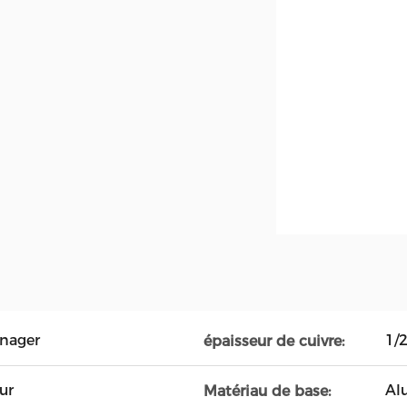
énager
1/2
épaisseur de cuivre:
ur
Al
Matériau de base: