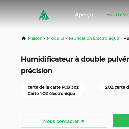
Aperçu
Fournis
Maison
>
Produits
>
Fabrication Électronique
>
Hu
Humidificateur à double pulvér
précision
carte de la carte PCB 3oz
2OZ carte d
Carte 1OZ électronique
Nous contacter