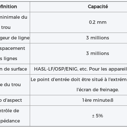
finition
Capacité
 minimale du
0.2 mm
trou
geur de ligne
3 millions
espacement
3 millions
s lignes
on de surface
HASL-LF/OSP/ENIG, etc. Pour les appareil
Le point d'entrée doit être situé à l'extré
le du trou
l'écran de freinage.
o d'aspect
1ère minute:8
trôle de
± 5%
mpédance