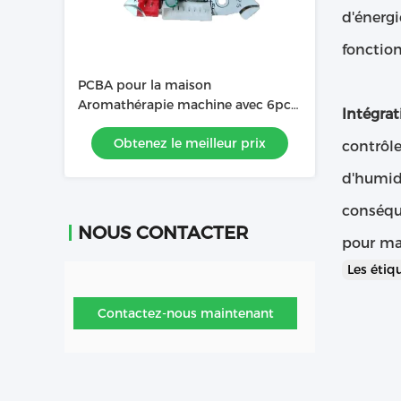
d'énergi
fonction
PCBA pour la maison
Aromathérapie machine avec 6pcs
Intégrat
LEDs jaune chaud haute lumière
Obtenez le meilleur prix
contrôle
d'humidi
conséqu
NOUS CONTACTER
pour mai
Les étiq
Contactez-nous maintenant