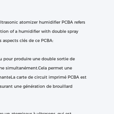
Ultrasonic atomizer humidifier PCBA refers
ation of a humidifier with double spray
s aspects clés de ce PCBA:
u pour produire une double sortie de
brume simultanément.Cela permet une
nnanteLa carte de circuit imprimé PCBA est
ssurant une génération de brouillard
e un atomiseur à ultrasons, qui est