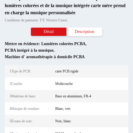
lumières colorées et de la musique intégrée carte mère prend
en charge la musique personnalisée
Conditions de paiement: T/T, Western Union
Détail
Description
Mettre en évidence:
Lumières colorées PCBA
,
PCBA intégré à la musique
,
Machine d' aromathérapie à domicile PCBA
1Type de PCB:
carte PCB rigide
2Couche:
Multicouche
3Matériau de base:
Base en aluminium, FR-4
4Masque de soudure:
Blanc, vert
5Écrans de soie:
Noir, blanc