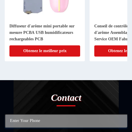
Diffuseur d'arôme mini portable sur
Conseil de contrôle d
mesure PCBA USB humidificateurs
d'arôme Assemblag
rechargeables PCB
Service OEM Fabrica
moins cher
Obtenez le meilleur prix
Obtenez le me
Contact