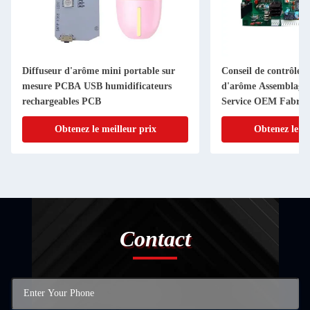
Diffuseur d'arôme mini portable sur
Conseil de contrôle d
mesure PCBA USB humidificateurs
d'arôme Assemblag
rechargeables PCB
Service OEM Fabrica
moins cher
Obtenez le meilleur prix
Obtenez le me
Contact