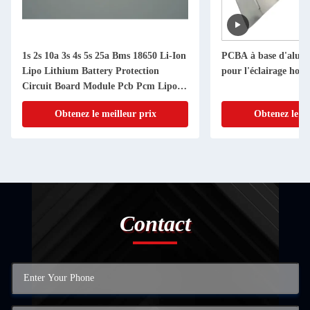
1s 2s 10a 3s 4s 5s 25a Bms 18650 Li-Ion
PCBA à base d'alumi
Lipo Lithium Battery Protection
pour l'éclairage hor
Circuit Board Module Pcb Pcm Lipo
Bms Chargeur
Obtenez le meilleur prix
Obtenez le me
Contact