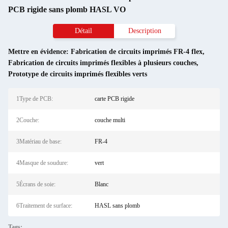
PCB rigide sans plomb HASL VO
Détail
Description
Mettre en évidence:
Fabrication de circuits imprimés FR-4 flex
,
Fabrication de circuits imprimés flexibles à plusieurs couches
,
Prototype de circuits imprimés flexibles verts
1Type de PCB:
carte PCB rigide
2Couche:
couche multi
3Matériau de base:
FR-4
4Masque de soudure:
vert
5Écrans de soie:
Blanc
6Traitement de surface:
HASL sans plomb
Tags: