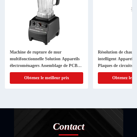
Machine de rupture de mur
Résolution de chauff
multifonctionnelle Solution Appareils
intelligent Appareils
électroménagers Assemblage de PCB
Plaques de circuits 
rapide
rapide
Obtenez le meilleur prix
Obtenez le me
Contact