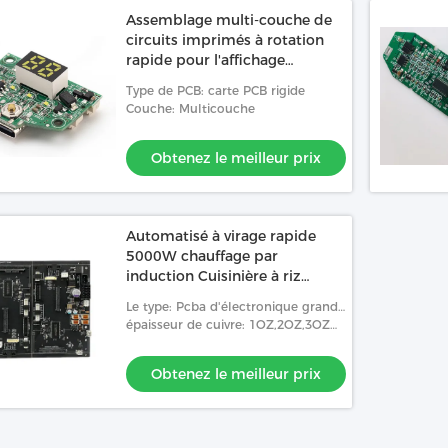
Assemblage multi-couche de
circuits imprimés à rotation
rapide pour l'affichage
numérique de voiture
Type de PCB: carte PCB rigide
Couche: Multicouche
Obtenez le meilleur prix
Automatisé à virage rapide
5000W chauffage par
induction Cuisinière à riz
infrarouge Circuit de circuit
Le type: Pcba d'électronique grand
PCB
public
épaisseur de cuivre: 1OZ,2OZ,3OZ
4OZ 5OZ personnalisation
Obtenez le meilleur prix